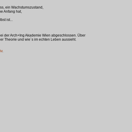
zess, ein Wachstumszustand,
ne Anfang hat,
st ist...
bei der Arch+Ing Akademie Wien abgeschlossen. Über
er Theorie und wie´s im echten Leben aussieht.
iv
.