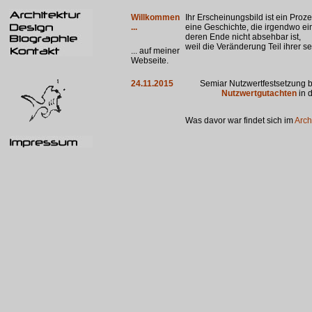
Willkommen
Ihr Erscheinungsbild ist ein Pro
...
eine Geschichte, die irgendwo ei
deren Ende nicht absehbar ist,
weil die Veränderung Teil ihrer selb
... auf meiner
Webseite.
24.11.2015
Semiar Nutzwertfestsetzung 
Nutzwertgutachten
in d
Was davor war findet sich im
Arch